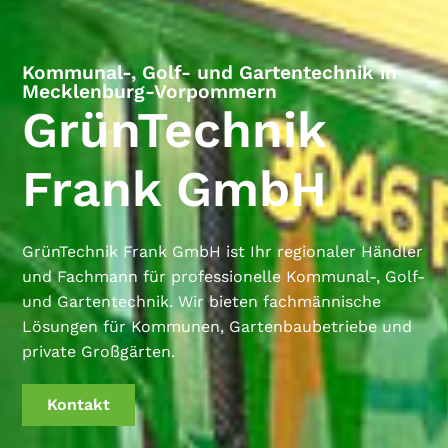
Kommunal-, Golf- und Garten­technik in
Mecklen­burg-Vorpommern
GrünTechnik
Frank GmbH
GrünTechnik Frank GmbH ist Ihr regionaler Händler
und Fachmann für professionelle Kommunal-, Golf-
und Gartentechnik. Wir bieten fachmännische
Lösungen für Kommunen, Gartenbaubetriebe und
private Großgärten.
Kontakt