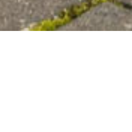
Leistungen im Überblick
Unsere
Kompetenzen und
Angebote
Wir unterstützen private und kommunale Kunden
mit umfassender Produkt- und Servicepalette in
Kommunal- und Gartentechnik.